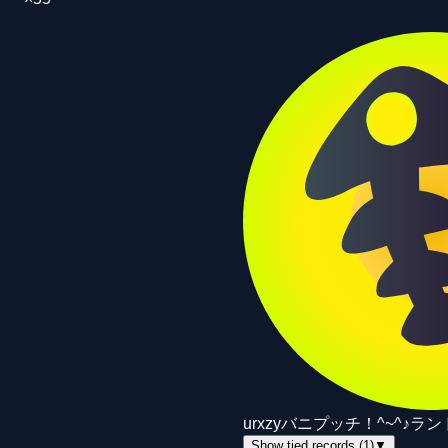
ur
xzy
バニプッチ！^~^♪
ラン
Show tied records (1)
▼