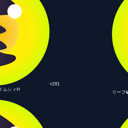
×
291
ドムシィH
リーフ