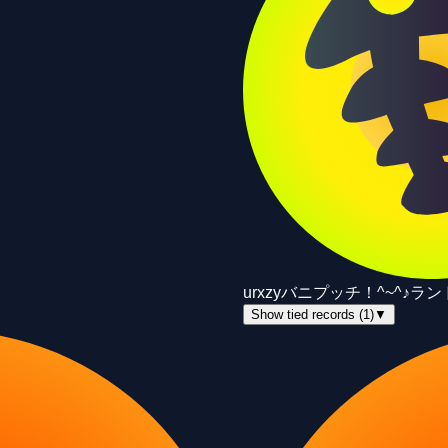
ur
xzy
バニプッチ！^~^♪
ラン
Show tied records (1)
▼