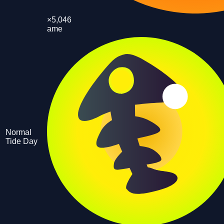
×
5,046
ame
Normal
Tide Day