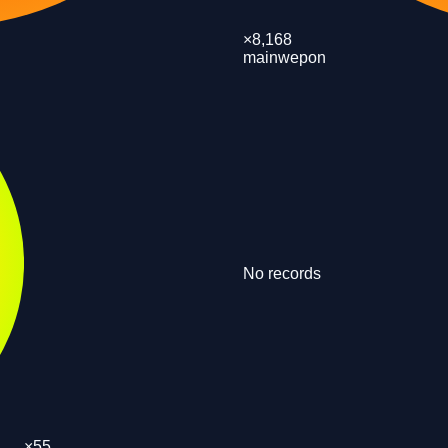
×
8,168
mainwepon
No records
×
55