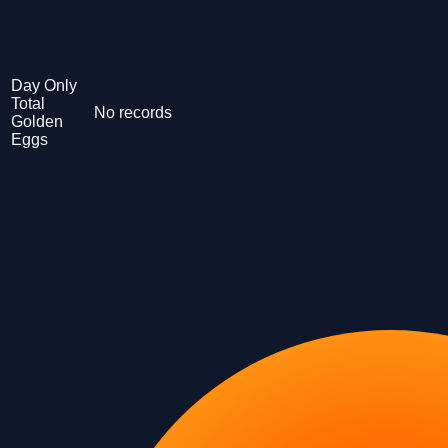
Day Only
Total
No records
Golden
Eggs