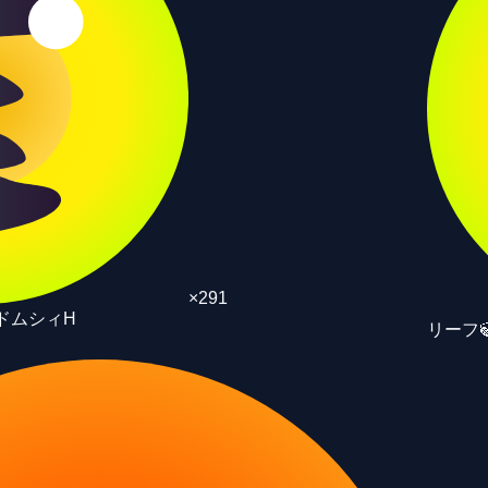
×
291
ドムシィH
リーフ