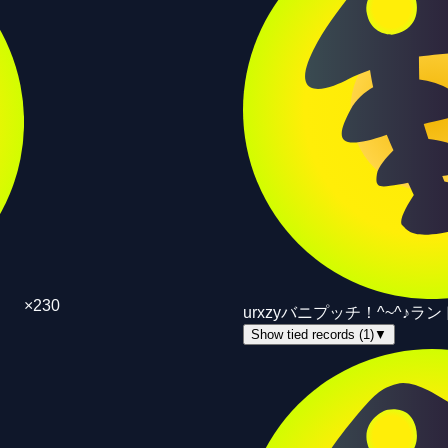
×
230
ur
xzy
バニプッチ！^~^♪
ラン
Show tied records (1)
▼