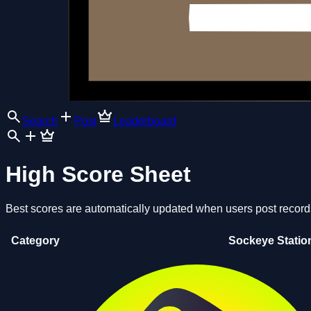
Search
Post
Leaderboard
High Score Sheet
Best scores are automatically updated when users post record
Category
Sockeye Statio