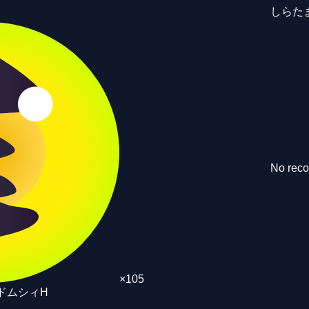
しらた
No reco
×
105
ドムシィH