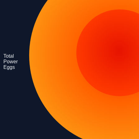
Total
Power
Eggs